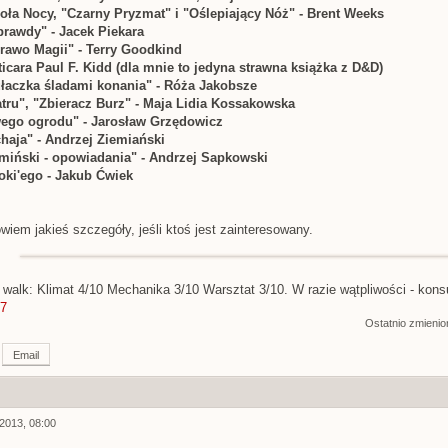
ioła Nocy, "Czarny Pryzmat" i "Oślepiający Nóż" - Brent Weeks
prawdy" - Jacek Piekara
rawo Magii" - Terry Goodkind
ticara Paul F. Kidd (dla mnie to jedyna strawna książka z D&D)
ułaczka śladami konania" - Róża Jakobsze
tru", "Zbieracz Burz" - Maja Lidia Kossakowska
ego ogrodu" - Jarosław Grzędowicz
chaja" - Andrzej Ziemiański
miński - opowiadania" - Andrzej Sapkowski
Loki'ego - Jakub Ćwiek
wiem jakieś szczegóły, jeśli ktoś jest zainteresowany.
 walk: Klimat 4/10 Mechanika 3/10 Warsztat 3/10. W razie wątpliwości - kon
7
Ostatnio zmieni
Email
2013, 08:00