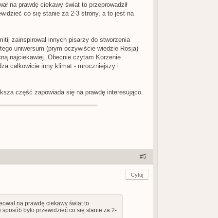
ował na prawdę ciekawy świat to przeprowadził
idzieć co się stanie za 2-3 strony, a to jest na
tij zainspirował innych pisarzy do stworzenia
 tego uniwersum (prym oczywiście wiedzie Rosja)
ecną najciekawiej. Obecnie czytam Korzenie
za całkowicie inny klimat - mroczniejszy i
ksza część zapowiada się na prawdę interesująco.
#5
Cytuj
kreował na prawdę ciekawy świat to
e sposób było przewidzieć co się stanie za 2-