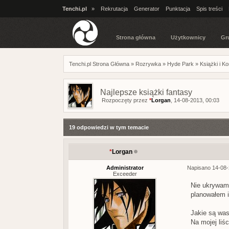
Tenchi.pl
»
Rekrutacja
Generator
Punktacja
Spis treści
Strona główna
Użytkownicy
Gr
Tenchi.pl Strona Główna
»
Rozrywka
»
Hyde Park
»
Książki i K
Najlepsze książki fantasy
Rozpoczęty przez
*
Lorgan
, 14-08-2013, 00:03
19 odpowiedzi w tym temacie
*
Lorgan
Administrator
Napisano 14-08-
Exceeder
Nie ukrywam,
planowałem 
Jakie są was
Na mojej liśc