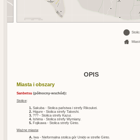
Stolic
Miast
OPIS
Miasta i obszary
Sanbetsu
(północny-wschód):
Stolice
:
1.
Sakuba - Stolica państwa i strefy Rikoukei.
2.
Higure - Stolica strefy Takeshi.
3.
??? - Stolica strefy Kazui.
4.
Ishima - Stolica strefy Wymiany.
5.
Fojikawa - Stolica strefy Ginto.
Ważne miasta
:
A.
Iwa - Nieformalna stolica gór Unido w strefie Ginto.