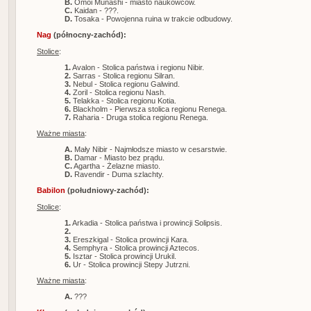
B.
Omoi Munashi - miasto naukowców.
C.
Kaidan - ???.
D.
Tosaka - Powojenna ruina w trakcie odbudowy.
Nag
(północny-zachód):
Stolice
:
1.
Avalon - Stolica państwa i regionu Nibir.
2.
Sarras - Stolica regionu Silran.
3.
Nebul - Stolica regionu Galwind.
4.
Zoril - Stolica regionu Nash.
5.
Telakka - Stolica regionu Kotia.
6.
Blackholm - Pierwsza stolica regionu Renega.
7.
Raharia - Druga stolica regionu Renega.
Ważne miasta
:
A.
Mały Nibir - Najmłodsze miasto w cesarstwie.
B.
Damar - Miasto bez prądu.
C.
Agartha - Żelazne miasto.
D.
Ravendir - Duma szlachty.
Babilon
(południowy-zachód):
Stolice
:
1.
Arkadia - Stolica państwa i prowincji Solipsis.
2.
3.
Ereszkigal - Stolica prowincji Kara.
4.
Semphyra - Stolica prowincji Aztecos.
5.
Isztar - Stolica prowincji Urukil.
6.
Ur - Stolica prowincji Stepy Jutrzni.
Ważne miasta
:
A.
???