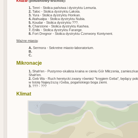
Khazar
(południowy-wschód):
1.
Tenri - Stolica państwa i dystryktu Lemuria.
2.
Taloc - Stolica dystryktu Lakota.
3.
Yura - Stolica dystryktu Honkan.
4.
Atahualpa - Stolica dystryktu Nubia.
5.
Koudar - Stolica dystryktu ???.
6.
Charstone - Stolica dystryktu Kashea.
7.
Enilis - Stolica dystryktu Farange.
8.
Fort Dregnor - Stolica dystryktu Czerwony Kontynent.
Ważne miasta
:
A.
Sermora - Sekretne miasto-laboratorium.
B.
C.
Mikronacje
1.
Shah'en - Pustynno-skalista kraina w cieniu Gór Milczenia, zamieszka
Shah'en.
2.
Geb Wa - Ruch heretycki zwany również "kręgiem Geba", będący poł
w Istotę Najwyższą i Geba, pogańskiego boga ziemi.
3.
??? - ???
Klimat