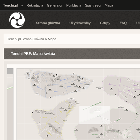
Tenchi.pl
»
Rekrutacja
Generator
Punktacja
Spis treści
Mapa
Strona główna
Użytkownicy
Grupy
FAQ
Ul
Tenchi.pl Strona Główna
»
Mapa
Tenchi PBF: Mapa świata