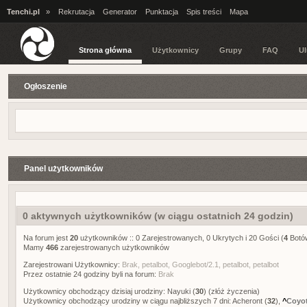
Tenchi.pl
»
Rekrutacja
Generator
Punktacja
Spis treści
Mapa
Strona główna
Użytkownicy
Grupy
FAQ
Ul
Ogłoszenie
Panel użytkowników
0 aktywnych użytkowników (w ciągu ostatnich 24 godzin)
Na forum jest
20
użytkowników :: 0 Zarejestrowanych, 0 Ukrytych i 20 Gości (
4
Bot
Mamy
466
zarejestrowanych użytkowników
Zarejestrowani Użytkownicy:
Brak,
petalbot
,
Googlebot/2.1
,
petalbot
,
petalbot
Przez ostatnie 24 godziny byli na forum:
Brak
Użytkownicy obchodzący dzisiaj urodziny:
Nayuki
(
30
)
(złóż życzenia)
Użytkownicy obchodzący urodziny w ciągu najbliższych 7 dni:
Acheront
(
32
),
^
Coyo