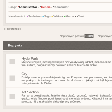
Rangi::
*
Administrator
•
^
Genera
•
^
Komandor
Narodowości::
»
Sanbetsu
•
»
Nag
•
»
Babilon
•
»
Khazar
•
»
Yami
[
Preferencje
]
Napisanych postów
15349
Napisanych
Rozrywka
Hyde Park
Miejsce luźnych, nieskrępowanych niczym dyskusji i debat, niekoniecznie
film, kultura, polityka: każdy powinien znaleźć tu coś dla siebie.
Gry
Dział poświęcony wszelkiej maści grom. Komputerowe, planszowe, karcian
ma praktycznie żadnego znaczenia. Jeżeli chcesz o jakiejś z nich (lub jes
zdecydowanie dla Ciebie.
Art Section
Fan art w pełnej krasie. Jeżeli umiesz pisać, rysować, malować, śpiewać
graficzne lub filmowe, powinieneś czuć się tu jak w domu. Kilka opinii na
pomoże, niż zaszkodzi w dalszej pracy twórczej.