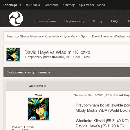
Tenchi.pl
»
Rekrutacja
Generator
Punktacja
Spis treści
Mapa
Strona główna
Użytkownicy
Grupy
FAQ
Ul
Tenchi.pl Strona Główna
»
Rozrywka
»
Hyde Park
»
Sport
»
David Haye vs Władimir Kl
David Haye vs Władimir Kliczko
Rozpoczęty przez
»
Kalamir
, 01-07-2011, 13:58
8 odpowiedzi w tym temacie
»
Kalamir
Yami
Napisano 01-07-2011, 13:58
David Hay
Przypominam bo jak zwykle poło
Młody Mistrz WBA (World Boxing
Władimira Kliczki (55-3, 49 KO)
Davida Haye'a (25-1, 23 KO)
Poziom: Genshu