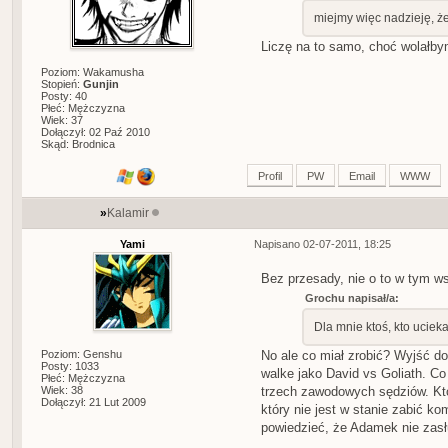
miejmy więc nadzieję, ż
Liczę na to samo, choć wolałby
Poziom: Wakamusha
Stopień:
Gunjin
Posty: 40
Płeć: Mężczyzna
Wiek: 37
Dołączył: 02 Paź 2010
Skąd: Brodnica
Profil
PW
Email
WWW
»
Kalamir
Yami
Napisano 02-07-2011, 18:25
Bez przesady, nie o to w tym w
Grochu napisał/a:
Dla mnie ktoś, kto uciek
Poziom: Genshu
No ale co miał zrobić? Wyjść d
Posty: 1033
walke jako David vs Goliath. C
Płeć: Mężczyzna
Wiek: 38
trzech zawodowych sędziów. Kto 
Dołączył: 21 Lut 2009
który nie jest w stanie zabić 
powiedzieć, że Adamek nie zas