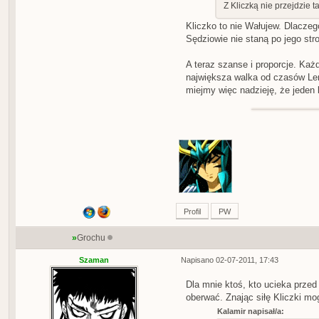
Z Kliczką nie przejdzie 
Kliczko to nie Wałujew. Dlacze
Sędziowie nie staną po jego str
A teraz szanse i proporcje. Każ
największa walka od czasów Len
miejmy więc nadzieję, że jeden
Profil
PW
»
Grochu
Szaman
Napisano 02-07-2011, 17:43
Dla mnie ktoś, kto ucieka przed
oberwać. Znając siłę Kliczki m
Kalamir napisał/a: