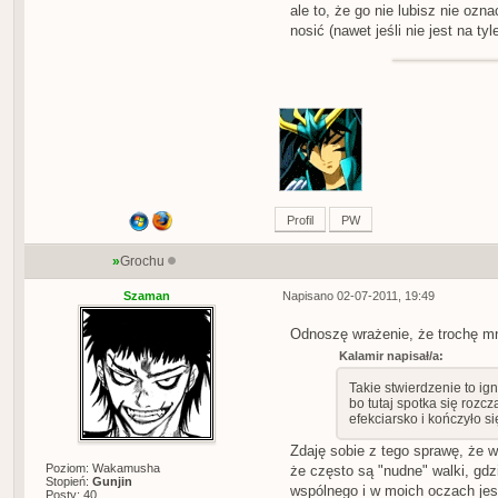
ale to, że go nie lubisz nie oz
nosić (nawet jeśli nie jest na ty
Profil
PW
»
Grochu
Szaman
Napisano 02-07-2011, 19:49
Odnoszę wrażenie, że trochę mn
Kalamir napisał/a:
Takie stwierdzenie to ig
bo tutaj spotka się rozc
efekciarsko i kończyło s
Zdaję sobie z tego sprawę, że 
Poziom: Wakamusha
że często są "nudne" walki, gdz
Stopień:
Gunjin
wspólnego i w moich oczach jes
Posty: 40