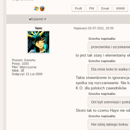
Profil
PW
Email
WWW
»
Kalamir
Yami
Napisano 02-07-2011, 19:39
Grochu napisał/a:
przeciwnika i szczekani
to jest tak stary i elementarny
Poziom: Genshu
Grochu napisał/a:
Posty: 1033
Płeć: Mężczyzna
Dla mnie boks to walka n
Wiek: 38
Dołączył: 21 Lut 2009
Takie stwierdzenie to ignorancja
spotka się rozczarowanie. Nie k
K.O. dla polskich zawodników.
Grochu napisał/a:
Oni byli zwinniejsi i pot
Skoro tak to czemu Haye nie od
Grochu napisał/a:
Nie lubię takiego boksu