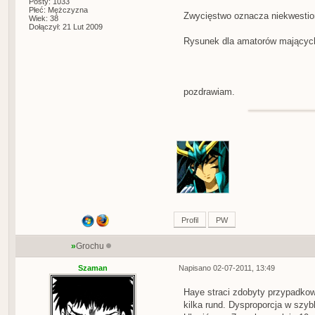
Posty: 1033
Płeć: Mężczyzna
Zwycięstwo oznacza niekwestion
Wiek: 38
Dołączył: 21 Lut 2009
Rysunek dla amatorów mających
pozdrawiam.
Profil
PW
»
Grochu
Szaman
Napisano 02-07-2011, 13:49
Haye straci zdobyty przypadkowo
kilka rund. Dysproporcja w szyb