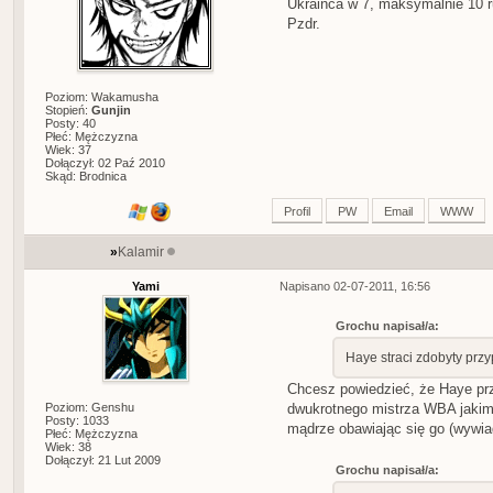
Ukraińca w 7, maksymalnie 10 r
Pzdr.
Poziom: Wakamusha
Stopień:
Gunjin
Posty: 40
Płeć: Mężczyzna
Wiek: 37
Dołączył: 02 Paź 2010
Skąd: Brodnica
Profil
PW
Email
WWW
»
Kalamir
Yami
Napisano 02-07-2011, 16:56
Grochu napisał/a:
Haye straci zdobyty prz
Chcesz powiedzieć, że Haye pr
Poziom: Genshu
dwukrotnego mistrza WBA jakim 
Posty: 1033
mądrze obawiając się go (wywiad
Płeć: Mężczyzna
Wiek: 38
Dołączył: 21 Lut 2009
Grochu napisał/a: