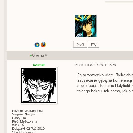
Profil
PW
»
Grochu
Szaman
Napisano 02-07-2011, 18:50
Ja to wszystko wiem. Tylko dale
szczekanie gębą na konferencji
sobie lepiej. To samo Holyfield.
takiego boksu, tak samo, jak ni
Poziom: Wakamusha
Stopień:
Gunjin
Posty: 40
Płeć: Mężczyzna
Wiek: 37
Dołączył: 02 Paź 2010
Skąd: Brodnica