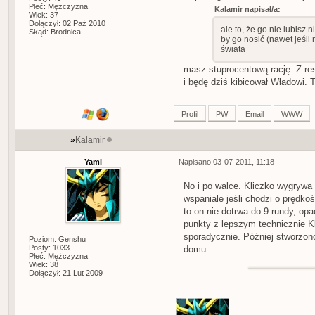
Płeć: Mężczyzna
Kalamir napisał/a:
Wiek: 37
Dołączył: 02 Paź 2010
ale to, że go nie lubisz
Skąd: Brodnica
by go nosić (nawet jeśli 
świata
masz stuprocentową rację. Z res
i będę dziś kibicował Władowi. T
Profil
PW
Email
WWW
»
Kalamir
Yami
Napisano 03-07-2011, 11:18
No i po walce. Kliczko wygrywa
wspaniale jeśli chodzi o prędko
to on nie dotrwa do 9 rundy, opa
punkty z lepszym technicznie 
sporadycznie. Później stworzono
Poziom: Genshu
Posty: 1033
domu.
Płeć: Mężczyzna
Wiek: 38
Dołączył: 21 Lut 2009