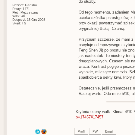
do służby.
Poziom: Genshu
Posty: 1471
Od tego momentu, zadaniem Maje
Płeć: Mężczyzna
Wiek: 40
ucieka szóstka przestępców, z 
Dołączył: 15 Gru 2008
przy okazji powstrzymać spisek
Skąd: TG
oryginalnie) Białą i Czarną.
Przyznam szczerze, że mam z t
oscyluje od łapczywego czytania
Feng Shen Ji) po prostu nie zn
jak nastolatek. To niestety ten
drugoplanowych. Czasem się naw
wraca. Kontrast pogłębia jeszc
wysokie, milczące nemezis. Szk
spadkobierca sekty krwi, który
Ostatecznie, jeśli przemożesz n
Raczej warto. Ode mnie 5/10, al
Kryteria oceny walk: Klimat 4/10
p=17457#17457
Profil
PW
Email