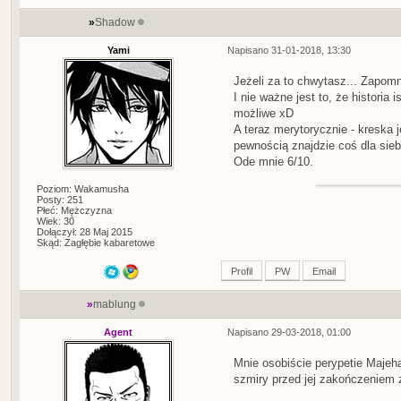
»
Shadow
Yami
Napisano 31-01-2018, 13:30
Jeżeli za to chwytasz... Zapomni
I nie ważne jest to, że historia i
możliwe xD
A teraz merytorycznie - kreska 
pewnością znajdzie coś dla siebi
Ode mnie 6/10.
Poziom: Wakamusha
Posty: 251
Płeć: Mężczyzna
Wiek: 30
Dołączył: 28 Maj 2015
Skąd: Zagłębie kabaretowe
Profil
PW
Email
»
mablung
Agent
Napisano 29-03-2018, 01:00
Mnie osobiście perypetie Majeha
szmiry przed jej zakończeniem 