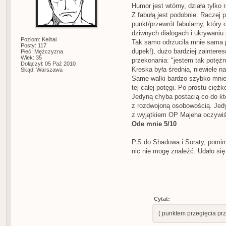
Humor jest wtórny, działa tylko 
Z fabułą jest podobnie. Raczej p
punkt/przewrót fabularny, który
dziwnych dialogach i ukrywaniu 
Poziom: Keihai
Tak samo odrzuciła mnie sama p
Posty: 117
dupek!), dużo bardziej zainter
Płeć: Mężczyzna
Wiek: 35
przekonania: "jestem tak potężny
Dołączył: 05 Paź 2010
Kreska była średnia, niewiele na
Skąd: Warszawa
Same walki bardzo szybko mnie
tej całej potęgi. Po prostu cięż
Jedyną chyba postacią co do któ
z rozdwojoną osobowością. Jedy
z wyjątkiem OP Majeha oczywiś
Ode mnie 5/10
P.S do Shadowa i Soraty, pomim
nic nie mogę znaleźć. Udało się
Cytat:
( punktem przegięcia pr