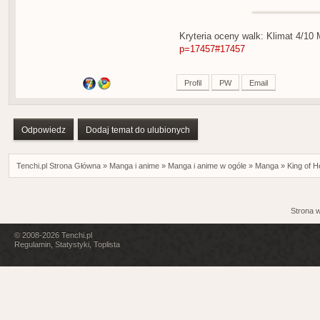
Kryteria oceny walk: Klimat 4/10
p=17457#17457
Profil
PW
Email
Odpowiedz
Dodaj temat do ulubionych
Tenchi.pl Strona Główna
»
Manga i anime
»
Manga i anime w ogóle
»
Manga
»
King of He
Strona 
© 2008-2026
Tenchi.pl
Regulamin
,
Statystyki
,
Toplista