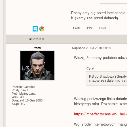
Pochylamy się przed inteligencją
Klękamy zaś przed dobrocią
Profil
PW
Email
»
Sorata
Yami
Napisano 29-03-2018, 09:59
Widzę, że mamy podobne odczuc
Cytat:
P.S do Shadowa i Soraty
chapterze i dalej nic ni
Poziom: Genshu
Posty: 1471
Płeć: Mężczyzna
Wiek: 40
Według poniższego linku dotarł
Dołączył: 15 Gru 2008
bieżącego roku. Pozostaje uzbroi
Skąd: TG
https://imperfectscans.wo...hell
Wg. źródeł internetowych, man