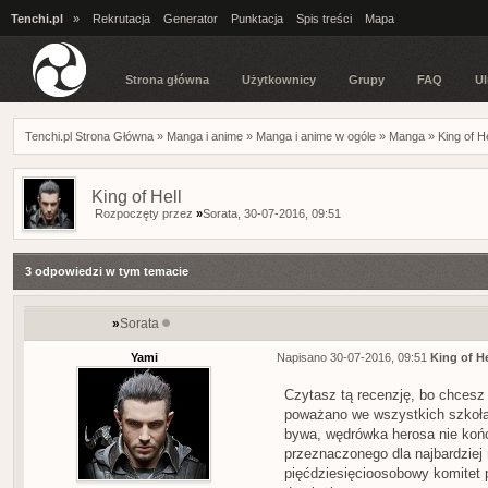
Tenchi.pl
»
Rekrutacja
Generator
Punktacja
Spis treści
Mapa
Strona główna
Użytkownicy
Grupy
FAQ
Ul
Tenchi.pl Strona Główna
»
Manga i anime
»
Manga i anime w ogóle
»
Manga
»
King of He
King of Hell
Rozpoczęty przez
»
Sorata
, 30-07-2016, 09:51
3 odpowiedzi w tym temacie
»
Sorata
Yami
Napisano 30-07-2016, 09:51
King of He
Czytasz tą recenzję, bo chcesz
poważano we wszystkich szkołach 
bywa, wędrówka herosa nie końc
przeznaczonego dla najbardziej
pięćdziesięcioosobowy komitet p