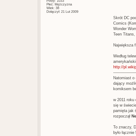
Posty: 1033
Płeć: Mężczyzna
Wiek: 38
Dołączył: 21 Lut 2009
Skrót DC poc
Comics (Komi
Wonder Woma
Teen Titans,
Największa f
Według telew
amerykański
http://pl.wi
------------------
Natomiast o
dający możli
komiksem bez
w 2011 roku
się w świeci
pamięta jak 
rozpoczął
N
To znaczy, D
było łącznie 