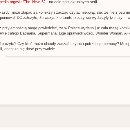
kipedia.org/wiki/The_New_52
- na dole spis aktualnych serii
każdy może złapać za komiksy i zacząć czytać niebojąc się, że nie zrozumie w
ą ponieważ DC założyło, że wszystkie tamte rzeczy się wydarzyły (z małymi w
z przyjemnością mogę powiedzieć, że w Polsce wydano juz cała masę komi
wie całego Batmana, Supermana, Ligę sprawiedliwości, Wonder Woman, All-S
e czyta? Czy ktoś może chciały zacząć czytać i potrzebuje pomocy? Mniej 
i, orientuje się dość przyzwoicie.