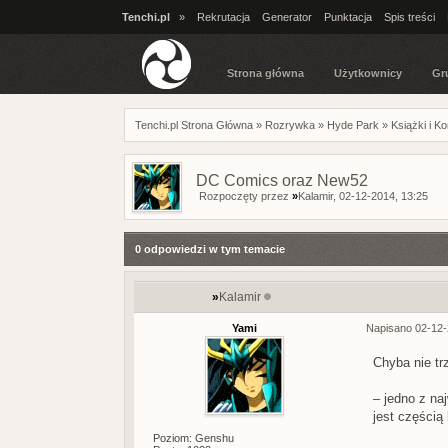
Tenchi.pl
»
Rekrutacja
Generator
Punktacja
Spis treści
Strona główna
Użytkownicy
Gr
Tenchi.pl Strona Główna
»
Rozrywka
»
Hyde Park
»
Książki i K
DC Comics oraz New52
Rozpoczęty przez
»
Kalamir
, 02-12-2014, 13:25
0 odpowiedzi w tym temacie
»
Kalamir
Yami
Napisano 02-12-
Chyba nie tr
– jedno z n
jest częścią
Poziom: Genshu