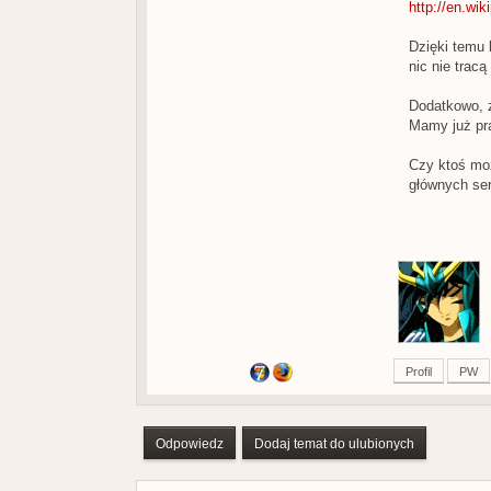
http://en.wi
Dzięki temu 
nic nie trac
Dodatkowo, 
Mamy już pra
Czy ktoś moż
głównych seri
Profil
PW
Odpowiedz
Dodaj temat do ulubionych