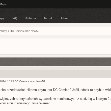
Mapa
upy
FAQ
Ulubione
Medale
Album
omiksy
»
DC Comics oraz New52
2014, 13:25
DC Comics oraz New52
zeba przedstawiać nikomu czym jest DC Comics? Jeśli jednak to szybko wik
ajwiększych amerykańskich wydawnictw komiksowych z siedzibą w Nowym Jork
 koncernu medialnego Time Warner.