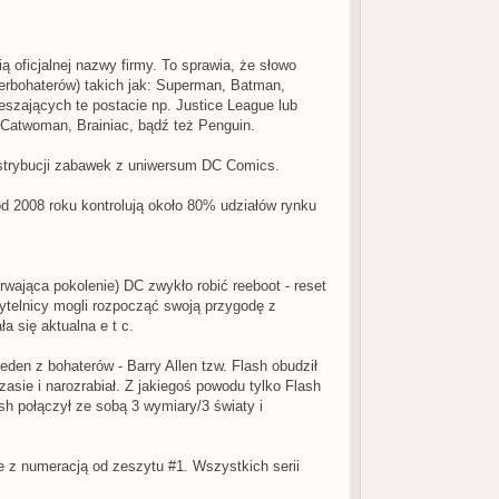
ą oficjalnej nazwy firmy. To sprawia, że słowo
erbohaterów) takich jak: Superman, Batman,
zających te postacie np. Justice League lub
, Catwoman, Brainiac, bądź też Penguin.
dystrybucji zabawek z uniwersum DC Comics.
d 2008 roku kontrolują około 80% udziałów rynku
wająca pokolenie) DC zwykło robić reeboot - reset
ytelnicy mogli rozpocząć swoją przygodę z
 się aktualna e t c.
Jeden z bohaterów - Barry Allen tzw. Flash obudził
zasie i narozrabiał. Z jakiegoś powodu tylko Flash
h połączył ze sobą 3 wymiary/3 światy i
e z numeracją od zeszytu #1. Wszystkich serii