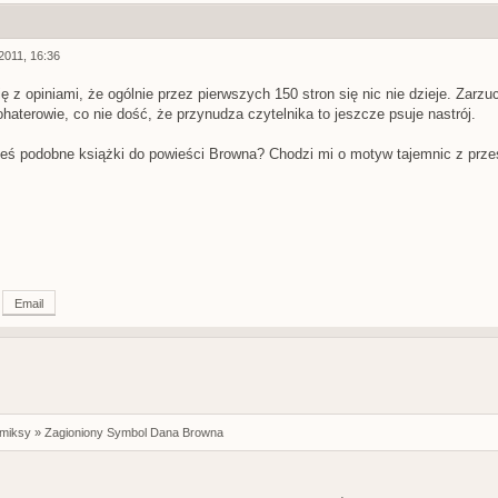
2011, 16:36
ę z opiniami, że ogólnie przez pierwszych 150 stron się nic nie dzieje. Zarzuc
ohaterowie, co nie dość, że przynudza czytelnika to jeszcze psuje nastrój.
ieś podobne książki do powieści Browna? Chodzi mi o motyw tajemnic z prz
Email
omiksy
»
Zagioniony Symbol Dana Browna