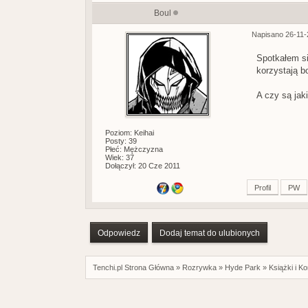
Boul
Napisano 26-11-
Spotkałem si
korzystają b
A czy są jak
Poziom: Keihai
Posty: 39
Płeć: Mężczyzna
Wiek: 37
Dołączył: 20 Cze 2011
Profil
PW
Odpowiedz
Dodaj temat do ulubionych
Tenchi.pl Strona Główna
»
Rozrywka
»
Hyde Park
»
Książki i K