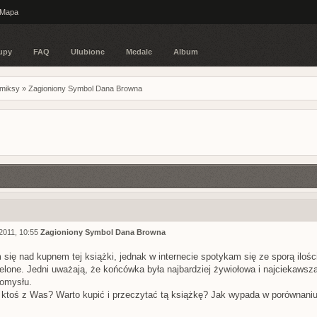
Mapa
upy
FAQ
Ulubione
Medale
Album
omiksy
»
Zagioniony Symbol Dana Browna
2011, 10:55
Zagioniony Symbol Dana Browna
się nad kupnem tej książki, jednak w internecie spotykam się ze sporą ilośc
lone. Jedni uważają, że końcówka była najbardziej żywiołowa i najciekawsza,
pomysłu.
 ktoś z Was? Warto kupić i przeczytać tą książkę? Jak wypada w porównan