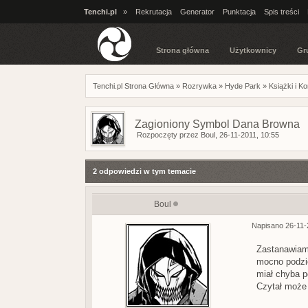
Tenchi.pl
»
Rekrutacja
Generator
Punktacja
Spis treści
Strona główna
Użytkownicy
Gr
Tenchi.pl Strona Główna
»
Rozrywka
»
Hyde Park
»
Książki i K
Zagioniony Symbol Dana Browna
Rozpoczęty przez
Boul
, 26-11-2011, 10:55
2 odpowiedzi w tym temacie
Boul
Napisano 26-11-
Zastanawiam 
mocno podzie
miał chyba 
Czytał może