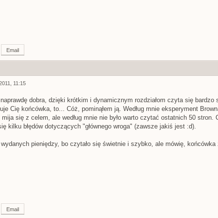
Email
2011, 11:15
 naprawdę dobra, dzięki krótkim i dynamicznym rozdziałom czyta się bardzo s
suje Cię końcówka, to... Cóż, pominąłem ją. Według mnie eksperyment Browna
 mija się z celem, ale według mnie nie było warto czytać ostatnich 50 stron. C
ię kilku błędów dotyczących "głównego wroga" (zawsze jakiś jest :d).
ę wydanych pieniędzy, bo czytało się świetnie i szybko, ale mówię, końcówka
Email