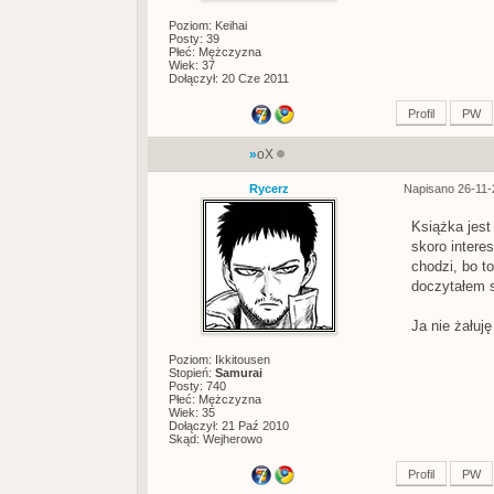
Poziom: Keihai
Posty: 39
Płeć: Mężczyzna
Wiek: 37
Dołączył: 20 Cze 2011
Profil
PW
»
oX
Rycerz
Napisano 26-11-
Książka jest
skoro intere
chodzi, bo to
doczytałem s
Ja nie żałuj
Poziom: Ikkitousen
Stopień:
Samurai
Posty: 740
Płeć: Mężczyzna
Wiek: 35
Dołączył: 21 Paź 2010
Skąd: Wejherowo
Profil
PW