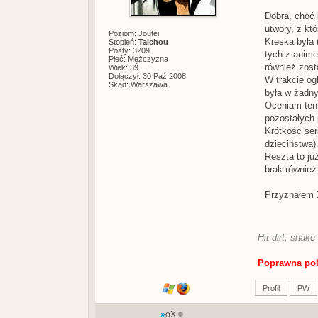
Dobra, choć 
utwory, z kt
Poziom: Joutei
Kreska była 
Stopień:
Taichou
Posty: 3209
tych z anime
Płeć: Mężczyzna
również zost
Wiek: 39
Dołączył: 30 Paź 2008
W trakcie og
Skąd: Warszawa
była w żadn
Oceniam ten 
pozostałych 
Krótkość ser
dzieciństwa)
Reszta to ju
brak również
Przyznałem X
Hit dirt, shake 
Poprawna po
Profil
PW
»
oX