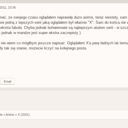
2011, 23:36
ać, że swojego czasu oglądałem naprawdę dużo anime, teraz niestety, sam 
ie jedną z lepszych serii jaką oglądałem był właśnie "X". Sam do końca nie 
o ekstra fabuła. Chyba jednak bohaterowie są najlepszym atutem serii - w szcz
o jednak w mandze jest super ekstra zaczepisty ).
 nie wiem co mógłbym jeszcze napisać. Oglądałem X'a parę ładnych lat temu
dy tak się stanie, możecie liczyć na kolejnego posta.
Email
le
»
Anime
»
X (2001)