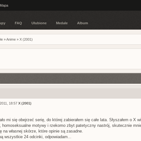
Mapa
upy
FAQ
Ulubione
Medale
Album
le
»
Anime
»
X (2001)
2011, 18:57
X (2001)
ło mi się obejrzeć serię, do której zabierałem się całe lata. Słyszałem o X w
 homoseksualne motywy i rzekomo zbyt patetyczny nastrój, skutecznie mnie
ę na własnej skórze, które opinie są zasadne.
ą wszystkie 24 odcinki, odpowiadam...