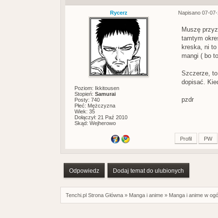
Rycerz
Napisano 07-07-
Muszę przyzn
tamtym okres
kreska, ni t
mangi ( bo t
Szczerze, to
dopisać. Kie
Poziom: Ikkitousen
Stopień:
Samurai
pzdr
Posty: 740
Płeć: Mężczyzna
Wiek: 35
Dołączył: 21 Paź 2010
Skąd: Wejherowo
Profil
PW
Odpowiedz
Dodaj temat do ulubionych
Tenchi.pl Strona Główna
»
Manga i anime
»
Manga i anime w ogó