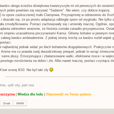
bardzo uboga ścieżka dźwiękowa towarzyszyła mi od pierwszych do ostatnich
órych jeden powinien się nazywać "Sadame". Nie wiem, czy dobrze kojarzę.
(i tu spore zaskoczenie) mało Clampowa. Przynajmniej w odniesieniu do Xxx
 i okazało się, że po prostu adaptacja odbiegła sporo od oryginału. Nie tylko
ała zmodyfikowana. Postaci zachowywały się i umierały inaczej. Ogólnie, sp
lądania odniosłem wrażenie, że historia została zanadto przyspieszona. Osta
ym stopniu uzasadniona poczynaniami Kamui. Główny bohater w pewnym mome
zabieg bardzo ambiwalentnie. Z jednej strony trochę za bardzo rozbił wątek gł
postaci.
ii najbardziej jednak widać po tłach bohaterów drugoplanowych. Praktycznie 
. Anime ma co prawda swój dwuodcinkowy prequel, jednak to wciąż śmiesznie 
ż same plusy. Emocjonujące i zbalansowane walki, efektowne moce i w więk
 prostego rozróżnienia na dobro i zło. Albo nawet inaczej, postaci czyniące ź
'owi ocenę 8/10. Nie był taki zły
tree, split sky, part sea.
lszczyzna
|
Wiedza dla ludu
|
Odpowiedź na Twoje pytanie
Email
WWW