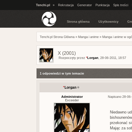
Tenchi.pl
»
Rekrutacja
Generator
Punktacja
Spis treści
Strona główna
Użytkownicy
Gr
Tenchi.pl Strona Główna
»
Manga i anime
»
Manga i anime w ogó
X (2001)
Rozpoczęty przez
*
Lorgan
, 28-06-2011, 18:57
1 odpowiedzi w tym temacie
*
Lorgan
Administrator
Napisano 28-06-
Exceeder
Niedawno uda
bishounenów,
przekonać si
Mając za sob