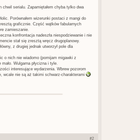
 chwil serialu. Zapamiętałem chyba tylko dwa
Holic. Porównałem wizerunki postaci z mangi do
 zresztą graficznie. Część wątków fabularnych
ore zamieszanie.
teczna konfrontacja nadeszła niespodziewanie i nie
ncie stał się zresztą wręcz drugoplanowy.
ówny, z drugiej jednak utworzył pole dla
nic o nich nie wiadomo (pomijam migawki z
mało. Wulgarna płycizna i tyle.
szości interesujące wydarzenia. Wbrew pozorom
le, wcale nie są aż takimi schwarz-charakterami
#2