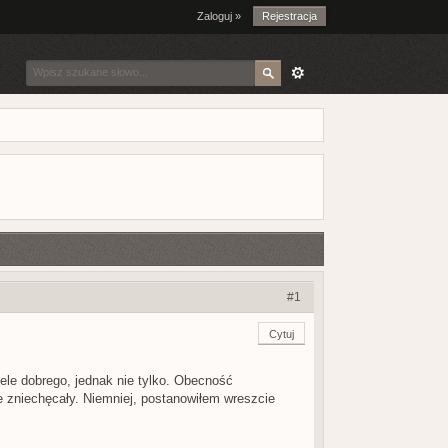
Zaloguj »
Rejestracja
#1
Cytuj
iele dobrego, jednak nie tylko. Obecność
 zniechęcały. Niemniej, postanowiłem wreszcie