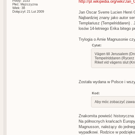
Posty: 1033
http://pl.wikipedia.org/wiki/Jan_
Płeć: Mężczyzna
Wiek: 38
Dołączył: 21 Lut 2009
Jan Oscar Sverre Lucien Henri Gu
Najbardziej znany jako autor ser
Templariusz (Tempelriddaren) . 
losów 14-letniego Erika bitego 
Trylogia o Arnie Magnusonie czy
Cytat:
Vägen till Jerusalem (Dr
Tempelriddaren (Rycerz 
Riket vid vägens slut (K
Została wydana w Polsce i wszy
Kod:
Aby móc zobaczyć zawart
Znakomita powieść historyczna 
Na północnych krańcach Europy 
Magnusson, należący do jedneg
wypadkowi. Rodzice w podzięko