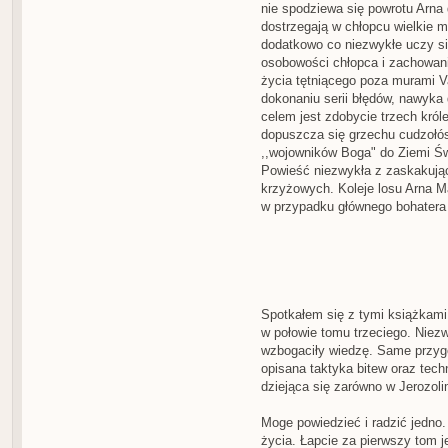
nie spodziewa się powrotu Arna
dostrzegają w chłopcu wielkie m
dodatkowo co niezwykłe uczy się
osobowości chłopca i zachowani
życia tętniącego poza murami V
dokonaniu serii błędów, nawyka 
celem jest zdobycie trzech kró
dopuszcza się grzechu cudzołós
,,wojowników Boga" do Ziemi Św
Powieść niezwykła z zaskakują
krzyżowych. Koleje losu Arna M
w przypadku głównego bohatera k
Spotkałem się z tymi książkami
w połowie tomu trzeciego. Niez
wzbogaciły wiedzę. Same przygo
opisana taktyka bitew oraz tech
dziejąca się zarówno w Jerozoli
Moge powiedzieć i radzić jedno.
życia. Łapcie za pierwszy tom j