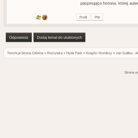
pasjonująca historia, której au
Profil
PW
Odpowiedz
Dodaj temat do ulubionych
Tenchi.pl Strona Główna
»
Rozrywka
»
Hyde Park
»
Książki i Komiksy
»
Jan Guillou - A
Strona w