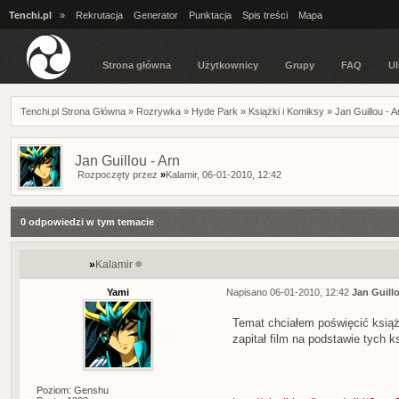
Tenchi.pl
»
Rekrutacja
Generator
Punktacja
Spis treści
Mapa
Strona główna
Użytkownicy
Grupy
FAQ
Ul
Tenchi.pl Strona Główna
»
Rozrywka
»
Hyde Park
»
Książki i Komiksy
»
Jan Guillou - A
Jan Guillou - Arn
Rozpoczęty przez
»
Kalamir
, 06-01-2010, 12:42
0 odpowiedzi w tym temacie
»
Kalamir
Yami
Napisano 06-01-2010, 12:42
Jan Guillo
Temat chciałem poświęcić książ
zapitał film na podstawie tych 
Poziom: Genshu