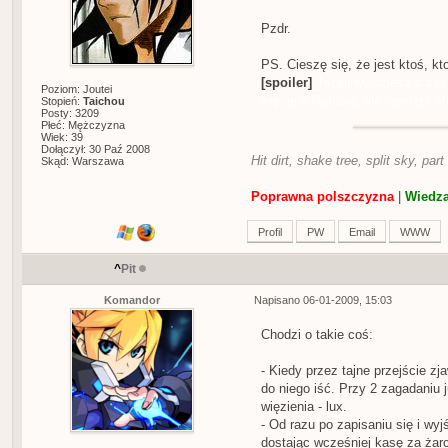
Pzdr.
PS. Cieszę się, że jest ktoś, kt
[spoiler]
Jeżeli wyjdziesz z zak
Poziom: Joutei
więcej o Rufusie, ale niestety s
Stopień:
Taichou
Posty: 3209
Płeć: Mężczyzna
Wiek: 39
Dołączył: 30 Paź 2008
Hit dirt, shake tree, split sky, part
Skąd: Warszawa
Poprawna polszczyzna
|
Wiedza
Profil
PW
Email
WWW
^
Pit
Komandor
Napisano 06-01-2009, 15:03
Chodzi o takie coś:
- Kiedy przez tajne przejście z
do niego iść. Przy 2 zagadaniu
więzienia - lux.
- Od razu po zapisaniu się i wy
dostając wcześniej kasę za żarc