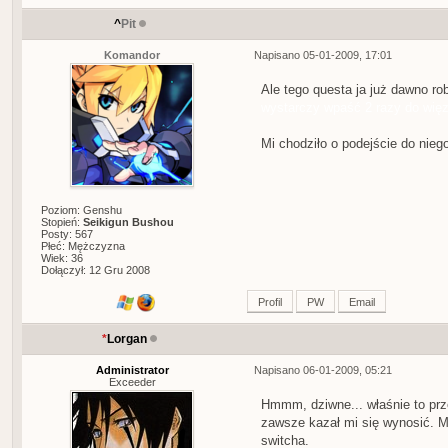
^
Pit
Komandor
Napisano 05-01-2009, 17:01
Ale tego questa ja już dawno ro
wystarczy wpaść 2 razy do więzi
Mi chodziło o podejście do nie
Poziom: Genshu
Stopień:
Seikigun Bushou
Posty: 567
Płeć: Mężczyzna
Wiek: 36
Dołączył: 12 Gru 2008
Profil
PW
Email
*
Lorgan
Administrator
Napisano 06-01-2009, 05:21
Exceeder
Hmmm, dziwne... właśnie to prz
zawsze kazał mi się wynosić. 
switcha.