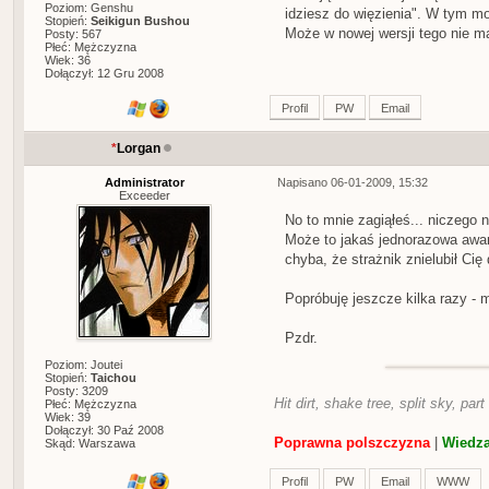
Poziom: Genshu
idziesz do więzienia". W tym m
Stopień:
Seikigun Bushou
Może w nowej wersji tego nie m
Posty: 567
Płeć: Mężczyzna
Wiek: 36
Dołączył: 12 Gru 2008
Profil
PW
Email
*
Lorgan
Administrator
Napisano 06-01-2009, 15:32
Exceeder
No to mnie zagiąłeś... niczego 
Może to jakaś jednorazowa awari
chyba, że strażnik znielubił Cię
Popróbuję jeszcze kilka razy - 
Pzdr.
Poziom: Joutei
Stopień:
Taichou
Posty: 3209
Hit dirt, shake tree, split sky, part
Płeć: Mężczyzna
Wiek: 39
Dołączył: 30 Paź 2008
Poprawna polszczyzna
|
Wiedza
Skąd: Warszawa
Profil
PW
Email
WWW