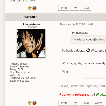
Dołączył: 12 Gru 2008
Profil
PW
Email
*
Lorgan
Administrator
Napisano 04-01-2009, 17:48
Exceeder
Pit napisał/a:
wystarczy podejść do str
To bardzo dobrze
Więzienie 
sprawy związane z księżycowym
W razie, gdyby zadania okazały 
Poziom: Joutei
Stopień:
Taichou
Posty: 3209
Pzdr.
Płeć: Mężczyzna
Wiek: 39
Dołączył: 30 Paź 2008
Skąd: Warszawa
Hit dirt, shake tree, split sky, part
Poprawna polszczyzna
|
Wiedza
Profil
PW
Email
WWW