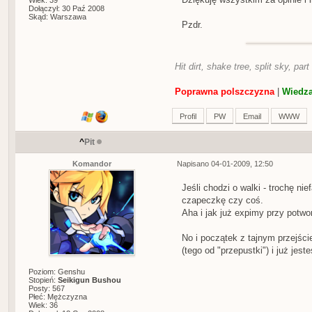
Wiek: 39
Dołączył: 30 Paź 2008
Skąd: Warszawa
Pzdr.
Hit dirt, shake tree, split sky, part
Poprawna polszczyzna
|
Wiedza
Profil
PW
Email
WWW
^
Pit
Komandor
Napisano 04-01-2009, 12:50
Jeśli chodzi o walki - trochę ni
czapeczkę czy coś.
Aha i jak już expimy przy potwora
No i początek z tajnym przejśc
(tego od "przepustki") i już jes
Poziom: Genshu
Stopień:
Seikigun Bushou
Posty: 567
Płeć: Mężczyzna
Wiek: 36