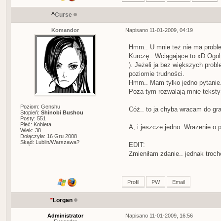
^
Curse
Komandor
Napisano 11-01-2009, 04:19
Hmm.. U mnie też nie ma proble
Kurczę.. Wciągające to xD Ogol
). Jeżeli ja bez większych prob
poziomie trudności.
Hmm.. Mam tylko jedno pytanie.
Poza tym rozwalają mnie teksty
Poziom: Genshu
Cóż.. to ja chyba wracam do gra
Stopień:
Shinobi Bushou
Posty: 551
Płeć: Kobieta
A, i jeszcze jedno. Wrażenie o
Wiek: 38
Dołączyła: 16 Gru 2008
Skąd: Lublin/Warszawa?
EDIT:
Zmieniłam zdanie.. jednak troch
Profil
PW
Email
*
Lorgan
Administrator
Napisano 11-01-2009, 16:56