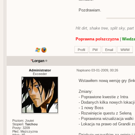
Pozdrawiam.
Hit dirt, shake tree, split sky, part
Poprawna polszczyzna
|
Wiedza
Profil
PW
Email
WWW
*
Lorgan
Administrator
Napisano 03-01-2009, 00:26
Exceeder
Wstawiłem nową wersję gry (link
Zmiany:
- Poprawione kwestie z Intra
- Dodanych kilka nowych lokacji
- 1 nowy Boss
- Rozwinięcie questu z Seleną
- Poprawiona wizualizacja walki
Poziom: Joutei
- Lokacja na prawo od Grandii 
Stopień:
Taichou
Posty: 3209
Płeć: Mężczyzna
Dziękuję wszystkim za opinie i