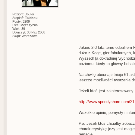
Poziom: Joutei
Stopień:
Taichou
Posty: 3209
Płeć: Mężczyzna
Wiek: 39
Dołączył: 30 Paź 2008
Skąd: Warszawa
Jakieś 2-3 lata temu odpaliłem 
dużo z Kage, gier fabularnych, 
Wyszedł (a dokładniej 'wychodz
poziomu, kiedy to główny bohat
Na chwilę obecną istnieje 61 ak
jeszcze możliwości tworzenia d
Jeżeli ktoś jest zainteresowany 
http://www.speedyshare.com/21
Wszelkie opinie, pomysły i info
PS. Jeżeli ktoś chciałby zobacz
charakterystykę (czy jest magie
temacie.