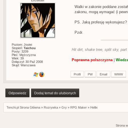
Exceeder
Walki w zakonie poddane został
zakonu, mogą wymagać (i pewni
PS. Jaką profesję wykonujesz?
Pzdr.
Poziom: Joutei
Stopień:
Taichou
Hit dirt, shake tree, split sky, part
Posty: 3209
Płeć: Mężczyzna
Wiek: 39
Poprawna polszczyzna
|
Wiedza
Dołączył: 30 Paź 2008
Skąd: Warszawa
Profil
PW
Email
WWW
Odpowiedz
Dodaj temat do ulubionych
Tenchi.pl Strona Główna
»
Rozrywka
»
Gry
»
RPG Maker
»
Hellix
Strona w