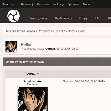
Tenchi.pl
»
Rekrutacja
Generator
Punktacja
Spis treści
Mapa
Strona główna
Użytkownicy
Grupy
FAQ
Ul
Tenchi.pl Strona Główna
»
Rozrywka
»
Gry
»
RPG Maker
»
Hellix
Hellix
Rozpoczęty przez
*
Lorgan
, 31-12-2008, 22:03
20 odpowiedzi w tym temacie
*
Lorgan
Administrator
Napisano 31-12-2008, 22:03
Hellix
Exceeder