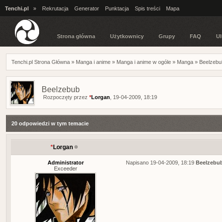
Tenchi.pl
»
Rekrutacja
Generator
Punktacja
Spis treści
Mapa
Strona główna
Użytkownicy
Grupy
FAQ
Ul
Tenchi.pl Strona Główna
»
Manga i anime
»
Manga i anime w ogóle
»
Manga
»
Beelzebu
Beelzebub
Rozpoczęty przez
*
Lorgan
, 19-04-2009, 18:19
20 odpowiedzi w tym temacie
*
Lorgan
Administrator
Napisano 19-04-2009, 18:19
Beelzebu
Exceeder