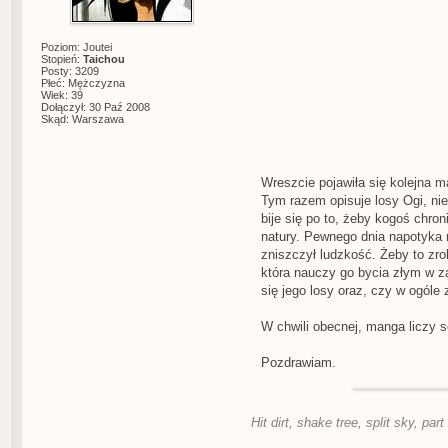
Poziom: Joutei
Stopień:
Taichou
Posty: 3209
Płeć: Mężczyzna
Wiek: 39
Dołączył: 30 Paź 2008
Skąd: Warszawa
Wreszcie pojawiła się kolejna 
Tym razem opisuje losy Ogi, ni
bije się po to, żeby kogoś chro
natury. Pewnego dnia napotyka n
zniszczył ludzkość. Żeby to zro
która nauczy go bycia złym w z
się jego losy oraz, czy w ogóle 
W chwili obecnej, manga liczy s
Pozdrawiam.
Hit dirt, shake tree, split sky, part