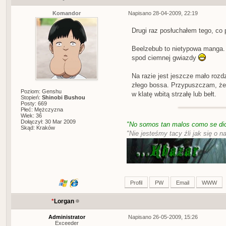
Komandor
Napisano 28-04-2009, 22:19
Drugi raz posłuchałem tego, co 
Beelzebub to nietypowa manga. 
spod ciemnej gwiazdy
Na razie jest jeszcze mało rozdz
złego bossa. Przypuszczam, że 
Poziom: Genshu
w klatę wbitą strzałę lub bełt.
Stopień:
Shinobi Bushou
Posty: 669
Płeć: Mężczyzna
Wiek: 36
Dołączył: 30 Mar 2009
"No somos tan malos como se dic
Skąd: Kraków
"Nie jesteśmy tacy źli jak się o n
Profil
PW
Email
WWW
*
Lorgan
Administrator
Napisano 26-05-2009, 15:26
Exceeder