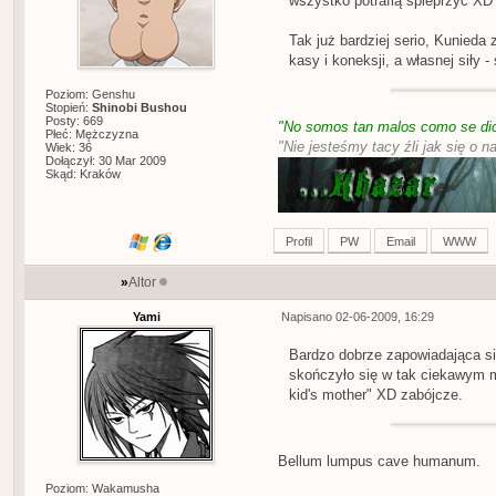
wszystko potrafią spieprzyć XD
Tak już bardziej serio, Kunieda
kasy i koneksji, a własnej siły 
Poziom: Genshu
Stopień:
Shinobi Bushou
Posty: 669
"No somos tan malos como se dic
Płeć: Mężczyzna
"Nie jesteśmy tacy źli jak się o n
Wiek: 36
Dołączył: 30 Mar 2009
Skąd: Kraków
Profil
PW
Email
WWW
»
Altor
Yami
Napisano 02-06-2009, 16:29
Bardzo dobrze zapowiadająca si
skończyło się w tak ciekawym
kid's mother" XD zabójcze.
Bellum lumpus cave humanum.
Poziom: Wakamusha