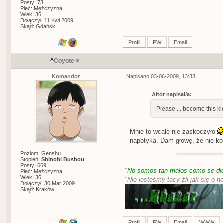
Posty: 73
Płeć: Mężczyzna
Wiek: 36
Dołączył: 11 Kwi 2009
Skąd: Gdańsk
Profil
PW
Email
^
Coyote
Komandor
Napisano 03-06-2009, 13:33
Altor napisał/a:
Please ... become this ki
Mnie to wcale nie zaskoczyło
napotyka. Dam głowę, że nie koj
Poziom: Genshu
Stopień:
Shinobi Bushou
Posty: 669
"No somos tan malos como se dic
Płeć: Mężczyzna
Wiek: 36
"Nie jesteśmy tacy źli jak się o n
Dołączył: 30 Mar 2009
Skąd: Kraków
Profil
PW
Email
WWW