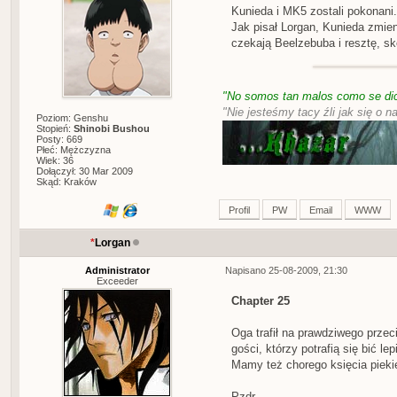
Kunieda i MK5 zostali pokonani
Jak pisał Lorgan, Kunieda zmien
czekają Beelzebuba i resztę, sk
"No somos tan malos como se dic
"Nie jesteśmy tacy źli jak się o n
Poziom: Genshu
Stopień:
Shinobi Bushou
Posty: 669
Płeć: Mężczyzna
Wiek: 36
Dołączył: 30 Mar 2009
Skąd: Kraków
Profil
PW
Email
WWW
*
Lorgan
Administrator
Napisano 25-08-2009, 21:30
Exceeder
Chapter 25
Oga trafił na prawdziwego przec
gości, którzy potrafią się bić l
Mamy też chorego księcia piekie
Pzdr.