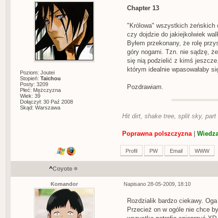
Chapter 13
"Królowa" wszystkich żeńskich 
czy dojdzie do jakiejkolwiek wal
Byłem przekonany, że rolę przys
góry nogami. Tzn. nie sądzę, ż
się nią podzielić z kimś jeszcz
którym idealnie wpasowałaby się
Poziom: Joutei
Stopień:
Taichou
Posty: 3209
Pozdrawiam.
Płeć: Mężczyzna
Wiek: 39
Dołączył: 30 Paź 2008
Skąd: Warszawa
Hit dirt, shake tree, split sky, part
Poprawna polszczyzna
|
Wiedza
Profil
PW
Email
WWW
^
Coyote
Komandor
Napisano 28-05-2009, 18:10
Rozdzialik bardzo ciekawy. Oga
Przecież on w ogóle nie chce by