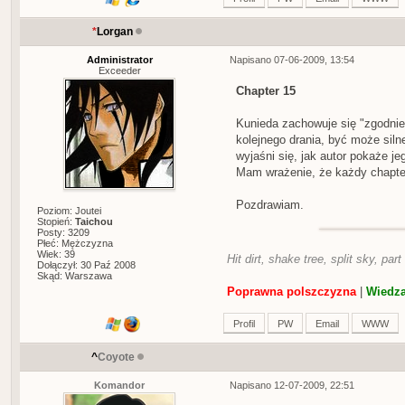
*
Lorgan
Administrator
Napisano 07-06-2009, 13:54
Exceeder
Chapter 15
Kunieda zachowuje się "zgodnie
kolejnego drania, być może sil
wyjaśni się, jak autor pokaże je
Mam wrażenie, że każdy chapter
Pozdrawiam.
Poziom: Joutei
Stopień:
Taichou
Posty: 3209
Płeć: Mężczyzna
Wiek: 39
Hit dirt, shake tree, split sky, part
Dołączył: 30 Paź 2008
Skąd: Warszawa
Poprawna polszczyzna
|
Wiedza
Profil
PW
Email
WWW
^
Coyote
Komandor
Napisano 12-07-2009, 22:51