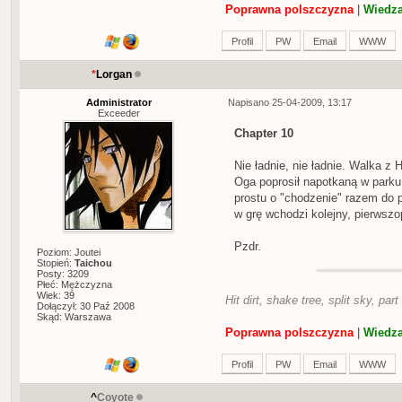
Poprawna polszczyzna
|
Wiedza
Profil
PW
Email
WWW
*
Lorgan
Administrator
Napisano 25-04-2009, 13:17
Exceeder
Chapter 10
Nie ładnie, nie ładnie. Walka z
Oga poprosił napotkaną w parku
prostu o "chodzenie" razem do 
w grę wchodzi kolejny, pierwsz
Pzdr.
Poziom: Joutei
Stopień:
Taichou
Posty: 3209
Płeć: Mężczyzna
Wiek: 39
Hit dirt, shake tree, split sky, part
Dołączył: 30 Paź 2008
Skąd: Warszawa
Poprawna polszczyzna
|
Wiedza
Profil
PW
Email
WWW
^
Coyote