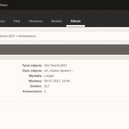
Mapa
upy
FAQ
Ulubione
Medale
Album
Tenchi 2017
»
Komentarze
Tytuł zdjęcia:
Zlot Tenchi 2017
Opis zdjęcia:
oX, oXana i Ayami (-;
Wysłał/a:
Lorgan
Wysłany:
09-07-2017, 19:44
Odsłon:
317
Komentarze:
1