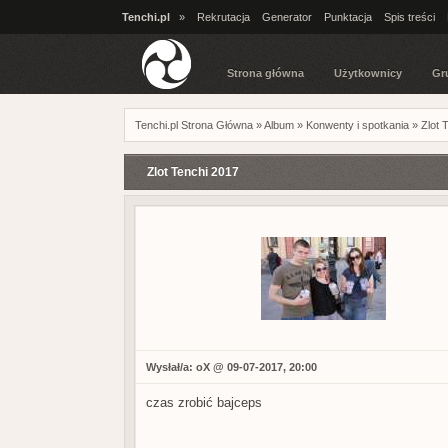
Tenchi.pl
»
Rekrutacja
Generator
Punktacja
Spis treści
Strona główna
Użytkownicy
Gr
Tenchi.pl Strona Główna
»
Album
»
Konwenty i spotkania
»
Zlot 
Zlot Tenchi 2017
Wysłał/a:
oX
@ 09-07-2017, 20:00
czas zrobić bajceps