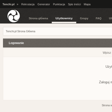
Tenchi.pl
»
Rekrutacja
Generator
Punktacja
Spis treści
Mapa
Strona główna
Użytkownicy
Grupy
FAQ
Ul
Tenchi.pl Strona Główna
Logowanie
Wpisz 
Użyt
Zaloguj 
Strona 