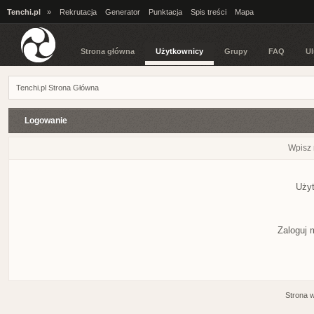
Tenchi.pl
»
Rekrutacja
Generator
Punktacja
Spis treści
Mapa
Strona główna
Użytkownicy
Grupy
FAQ
Ul
Tenchi.pl Strona Główna
Logowanie
Wpisz 
Użyt
Zaloguj 
Strona 