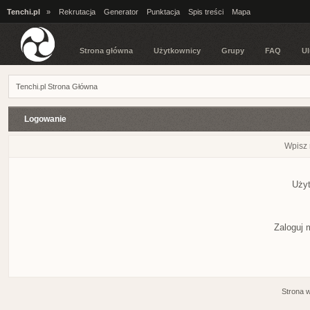
Tenchi.pl
»
Rekrutacja
Generator
Punktacja
Spis treści
Mapa
Strona główna
Użytkownicy
Grupy
FAQ
Ul
Tenchi.pl Strona Główna
Logowanie
Wpisz 
Użyt
Zaloguj 
Strona 